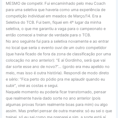
MESMO de competir. Fui encaminhado pelo meu Coach
para uma seletiva que haveria como uma experiência de
competição individual em meados de Março/14. Era a
Seletiva do TCB. Fui bem, fiquei em 4º lugar da minha
seletiva, o que me garantiu a vaga para o campeonato e
então comecei a treinar de verdade para o TCB.
No ano seguinte fui para a seletiva novamente e ao entrar
no local que seria o evento ouvi de um outro competidor
(que havia ficado de fora da zona de classificação por uma
colocação no ano anterior): “E aí Gordinho, será que vai
dar sorte esse ano de novo?”… (gordo era meu apelido no
meio, mas isso é outra história). Respondi de modo direto
e sério: “Fica perto do pódio pra me aplaudir quando eu
subir”, virei as costas e segui.
Naquele momento eu poderia ficar transtornado, pensar
que realmente havia dado sorte no ano anterior (pois
algumas provas foram realmente boas para mim) ou algo
assim. Mas preferi pensar de outra maneira: só eu sei o que
treinei, só eu sei como me preparei e sim, a sorte está aí