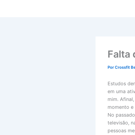
Ir
para
o
conteúdo
Falta 
Por
Crossfit B
Estudos de
em uma ativ
mim. Afinal
momento e a
No passado,
televisão, 
pessoas mes