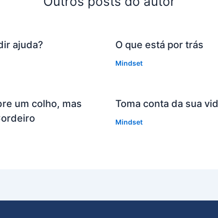
Outros posts do autor
ir ajuda?
O que está por trás
Mindset
bre um colho, mas
Toma conta da sua vi
Cordeiro
Mindset