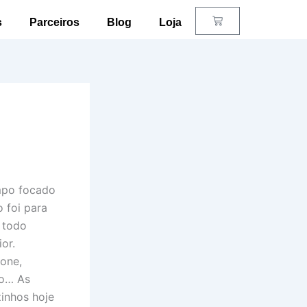
Carrinho
s
Parceiros
Blog
Loja
mpo focado
 foi para
 todo
or.
fone,
io… As
inhos hoje