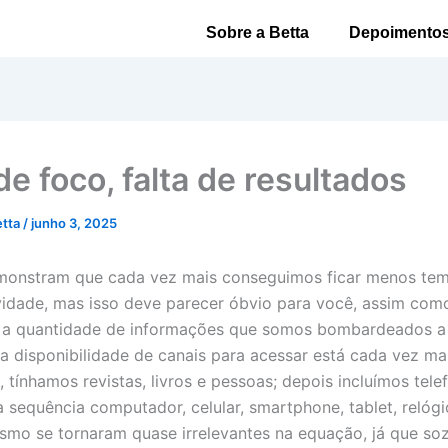
Sobre a Betta
Depoimento
de foco, falta de resultados
etta
/
junho 3, 2025
monstram que cada vez mais conseguimos ficar menos te
idade, mas isso deve parecer óbvio para você, assim como
, a quantidade de informações que somos bombardeados a
 disponibilidade de canais para acessar está cada vez mai
 tínhamos revistas, livros e pessoas; depois incluímos tele
na sequência computador, celular, smartphone, tablet, relóg
mo se tornaram quase irrelevantes na equação, já que soz