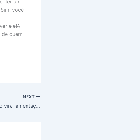
e, ter um
 Sim, você
ver ele!A
ta de quem
NEXT
Sorte sem preparo vira lamentação