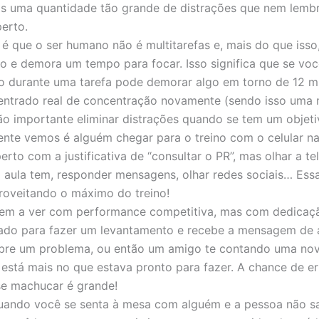
s uma quantidade tão grande de distrações que nem lemb
erto.
é que o ser humano não é multitarefas e, mais do que isso
do e demora um tempo para focar. Isso significa que se voc
o durante uma tarefa pode demorar algo em torno de 12 m
entrado real de concentração novamente (sendo isso uma 
tão importante eliminar distrações quando se tem um objeti
nte vemos é alguém chegar para o treino com o celular n
erto com a justificativa de “consultar o PR”, mas olhar a t
 aula tem, responder mensagens, olhar redes sociais… Ess
roveitando o máximo do treino!
tem a ver com performance competitiva, mas com dedicaç
rado para fazer um levantamento e recebe a mensagem de
bre um problema, ou então um amigo te contando uma nov
está mais no que estava pronto para fazer. A chance de err
e machucar é grande!
quando você se senta à mesa com alguém e a pessoa não sai