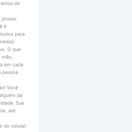
ramos de
, possui
ê é
inutos para
média).
vo. O que
a mão,
ela em cada
a pessoa
ão! Você
 alguém da
idade. Sua
ar, até
 do celular.