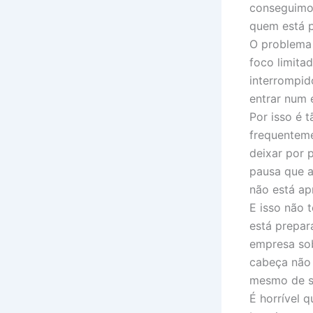
conseguimo
quem está p
O problema 
foco limita
interrompid
entrar num 
Por isso é 
frequenteme
deixar por p
pausa que a
não está ap
E isso não 
está prepa
empresa so
cabeça não 
mesmo de s
É horrível 