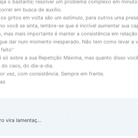
seja o bastante; resolver um problema complexo em minuto
orrer em busca de auxílio.
 os gritos em volta são um estímulo, para outros uma pres
o você se sinta, lembre-se que é incrível aumentar sua ca
o, mas mais importante é manter a consistência em relaçã
gue dar num momento inesperado. Não tem como levar a vi
 feito”
é só sobre a sua Repetição Máxima, mas quanto disso voc
 do caos, do dia-a-dia.
r vez, com consistência. Sempre em frente.
ias
Sorte sem preparo vira lamentação