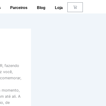
Carrinho
s
Parceiros
Blog
Loja
R, fazendo
z você,
o comemorar,
um momento,
 até ali. A
o, de