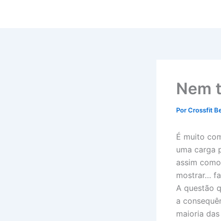
Ir
para
o
conteúdo
Nem t
Por
Crossfit B
É muito com
uma carga p
assim como 
mostrar… fa
A questão q
a consequên
maioria da