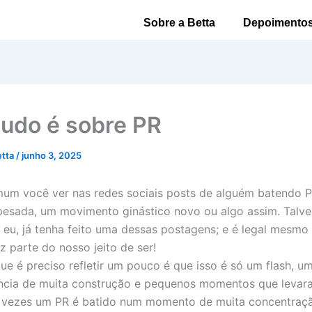
Sobre a Betta
Depoimento
udo é sobre PR
etta
/
junho 3, 2025
um você ver nas redes sociais posts de alguém batendo P
esada, um movimento ginástico novo ou algo assim. Talve
eu, já tenha feito uma dessas postagens; e é legal mesm
z parte do nosso jeito de ser!
ue é preciso refletir um pouco é que isso é só um flash, 
cia de muita construção e pequenos momentos que levaram
s vezes um PR é batido num momento de muita concentraçã