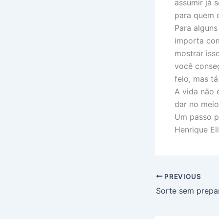
assumir já 
para quem c
Para alguns
importa com
mostrar iss
você conse
feio, mas tá
A vida não 
dar no meio
Um passo po
Henrique El
PREVIOUS