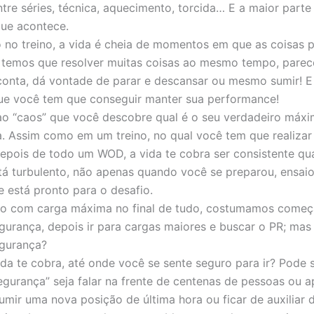
tre séries, técnica, aquecimento, torcida… E a maior part
que acontece.
no treino, a vida é cheia de momentos em que as coisas 
, temos que resolver muitas coisas ao mesmo tempo, pare
onta, dá vontade de parar e descansar ou mesmo sumir! E
e você tem que conseguir manter sua performance!
o “caos” que você descobre qual é o seu verdadeiro máx
a. Assim como em um treino, no qual você tem que realizar
depois de todo um WOD, a vida te cobra ser consistente q
tá turbulento, não apenas quando você se preparou, ensaio
e está pronto para o desafio.
no com carga máxima no final de tudo, costumamos come
gurança, depois ir para cargas maiores e buscar o PR; mas
egurança?
da te cobra, até onde você se sente seguro para ir? Pode 
egurança” seja falar na frente de centenas de pessoas ou 
umir uma nova posição de última hora ou ficar de auxiliar 