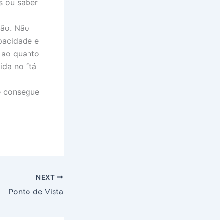
s ou saber
são. Não
pacidade e
o ao quanto
da no “tá
ê consegue
NEXT
Ponto de Vista