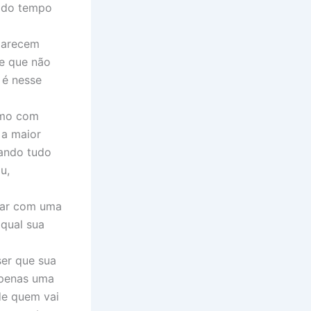
e do tempo
parecem
ce que não
 é nesse
imo com
 a maior
uando tudo
u,
çar com uma
 qual sua
ser que sua
apenas uma
de quem vai