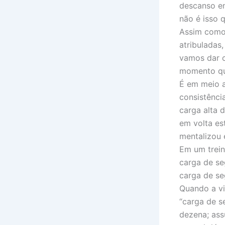
descanso en
não é isso 
Assim como 
atribuladas
vamos dar c
momento qu
É em meio a
consistênci
carga alta 
em volta es
mentalizou 
Em um trei
carga de se
carga de s
Quando a vi
“carga de s
dezena; ass