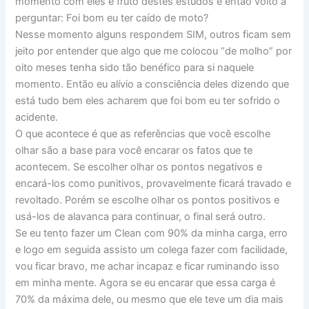
momento com eles é fruto destes estudos e então volto a
perguntar: Foi bom eu ter caído de moto?
Nesse momento alguns respondem SIM, outros ficam sem
jeito por entender que algo que me colocou “de molho” por
oito meses tenha sido tão benéfico para si naquele
momento. Então eu alívio a consciência deles dizendo que
está tudo bem eles acharem que foi bom eu ter sofrido o
acidente.
O que acontece é que as referências que você escolhe
olhar são a base para você encarar os fatos que te
acontecem. Se escolher olhar os pontos negativos e
encará-los como punitivos, provavelmente ficará travado e
revoltado. Porém se escolhe olhar os pontos positivos e
usá-los de alavanca para continuar, o final será outro.
Se eu tento fazer um Clean com 90% da minha carga, erro
e logo em seguida assisto um colega fazer com facilidade,
vou ficar bravo, me achar incapaz e ficar ruminando isso
em minha mente. Agora se eu encarar que essa carga é
70% da máxima dele, ou mesmo que ele teve um dia mais