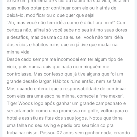
existe um problema de vício ou hábito na sua vida, está em
suas mãos optar por continuar com ele ou ir atrás de
deixá-lo, modificar ou o que quer que seja!
“Ah, mas você não tem idéia como é difícil pra mim!” Com
certeza não, afinal só você sabe no seu íntimo suas dores
e desafios, mas de uma coisa eu sei: você não tem idéia
dos vícios e hábitos ruins que eu já tive que mudar na
minha vida!
Desde cedo sempre me incomodei em ter algum tipo de
vício, pois nunca quis que nada nem ninguém me
controlasse. Mas confesso que já tive alguns que foi um
grande desafio largar. Hábitos ruins então, nem se fala!
Mas quando entendi que a responsabilidade de continuar
com eles era uma escolha minha, comecei a “me mexer”.
Tiger Woods logo após ganhar um grande campeonato e
ser aclamado como uma promessa no golfe, voltou para o
hotel e assistiu as fitas dos seus jogos. Notou que tinha
uma falha no seu swing e pediu pro seu técnico pra
trabalhar nisso. Passou 02 anos sem ganhar nada, errando