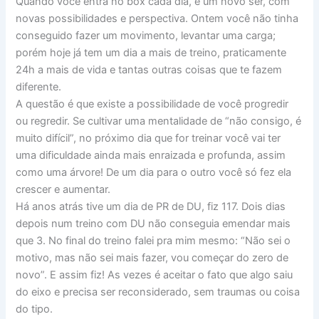
Quando você entra no box cada dia, é um novo ser, com
novas possibilidades e perspectiva. Ontem você não tinha
conseguido fazer um movimento, levantar uma carga;
porém hoje já tem um dia a mais de treino, praticamente
24h a mais de vida e tantas outras coisas que te fazem
diferente.
A questão é que existe a possibilidade de você progredir
ou regredir. Se cultivar uma mentalidade de “não consigo, é
muito difícil”, no próximo dia que for treinar você vai ter
uma dificuldade ainda mais enraizada e profunda, assim
como uma árvore! De um dia para o outro você só fez ela
crescer e aumentar.
Há anos atrás tive um dia de PR de DU, fiz 117. Dois dias
depois num treino com DU não conseguia emendar mais
que 3. No final do treino falei pra mim mesmo: “Não sei o
motivo, mas não sei mais fazer, vou começar do zero de
novo”. E assim fiz! As vezes é aceitar o fato que algo saiu
do eixo e precisa ser reconsiderado, sem traumas ou coisa
do tipo.