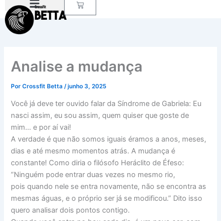
Carrinho
Ir
para
o
conteúdo
Analise a mudança
Por
Crossfit Betta
/
junho 3, 2025
Você já deve ter ouvido falar da Síndrome de Gabriela: Eu
nasci assim, eu sou assim, quem quiser que goste de
mim… e por aí vai!
A verdade é que não somos iguais éramos a anos, meses,
dias e até mesmo momentos atrás. A mudança é
constante! Como diria o filósofo Heráclito de Éfeso:
“Ninguém pode entrar duas vezes no mesmo rio,
pois quando nele se entra novamente, não se encontra as
mesmas águas, e o próprio ser já se modificou.” Dito isso
quero analisar dois pontos contigo.