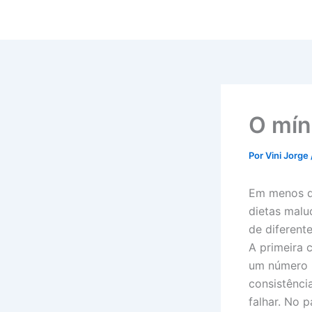
Ir
para
o
conteúdo
O mín
Por
Vini Jorge
Em menos de
dietas malu
de diferent
A primeira 
um número n
consistênci
falhar. No p