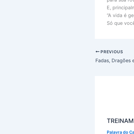
E, principal
“A vida é g
Só que você
PREVIOUS
Fadas, Dragões 
TREINAM
Palavra do C