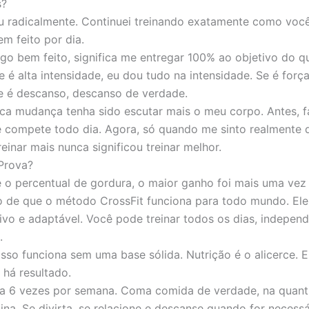
s?
radicalmente. Continuei treinando exatamente como você
em feito por dia.
go bem feito, significa me entregar 100% ao objetivo do q
e é alta intensidade, eu dou tudo na intensidade. Se é força
e é descanso, descanso de verdade.
ica mudança tenha sido escutar mais o meu corpo. Antes, f
 compete todo dia. Agora, só quando me sinto realmente 
reinar mais nunca significou treinar melhor.
Prova?
 o percentual de gordura, o maior ganho foi mais uma vez
 de que o método CrossFit funciona para todo mundo. Ele 
usivo e adaptável. Você pode treinar todos os dias, indepe
.
sso funciona sem uma base sólida. Nutrição é o alicerce. 
 há resultado.
 a 6 vezes por semana. Coma comida de verdade, na quant
ina. Se divirta, se relacione e descanse quando for necessá