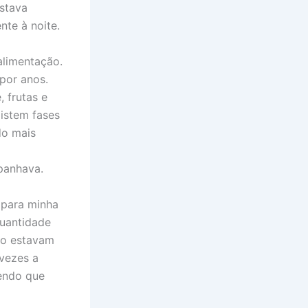
estava
nte à noite.
alimentação.
por anos.
, frutas e
istem fases
do mais
panhava.
, para minha
quantidade
ão estavam
vezes a
zendo que