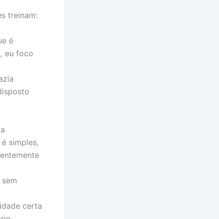
s treinam:
ue é
, eu foco
azia
disposto
 a
é simples,
ndentemente
E sem
idade certa
rio.