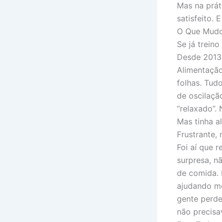
Mas na prát
satisfeito. 
O Que Mud
Se já trein
Desde 2013,
Alimentação
folhas. Tud
de oscilaçã
“relaxado”.
Mas tinha a
Frustrante, 
Foi aí que r
surpresa, n
de comida. 
ajudando me
gente perde
não precisa