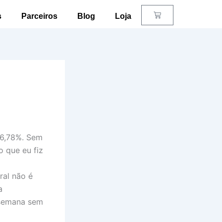
Carrinho
s
Parceiros
Blog
Loja
 6,78%. Sem
 que eu fiz
ral não é
a
 semana sem