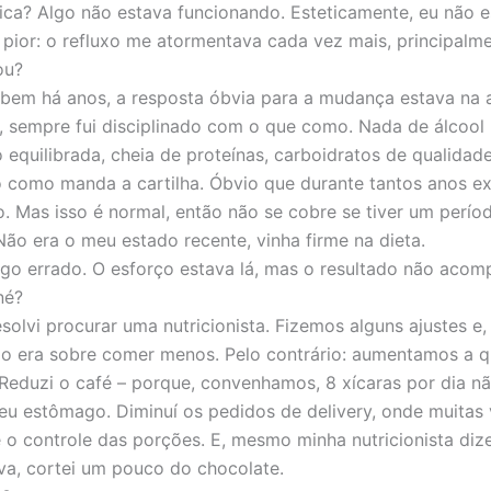
ica? Algo não estava funcionando. Esteticamente, eu não 
E pior: o refluxo me atormentava cada vez mais, principalme
ou?
o bem há anos, a resposta óbvia para a mudança estava na 
 sempre fui disciplinado com o que como. Nada de álcool 
 equilibrada, cheia de proteínas, carboidratos de qualidade
o como manda a cartilha. Óbvio que durante tantos anos ex
o. Mas isso é normal, então não se cobre se tiver um perío
 Não era o meu estado recente, vinha firme na dieta.
lgo errado. O esforço estava lá, mas o resultado não acom
né?
esolvi procurar uma nutricionista. Fizemos alguns ajustes e
ão era sobre comer menos. Pelo contrário: aumentamos a 
Reduzi o café – porque, convenhamos, 8 xícaras por dia n
u estômago. Diminuí os pedidos de delivery, onde muitas 
 o controle das porções. E, mesmo minha nutricionista di
va, cortei um pouco do chocolate.