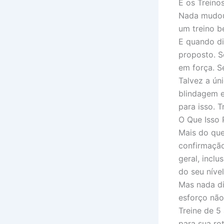
E os Treino
Nada mudou 
um treino b
E quando di
proposto. S
em força. S
Talvez a ún
blindagem e
para isso. T
O Que Isso 
Mais do que
confirmação
geral, incl
do seu nível
Mas nada di
esforço não
Treine de 5
para sua rot