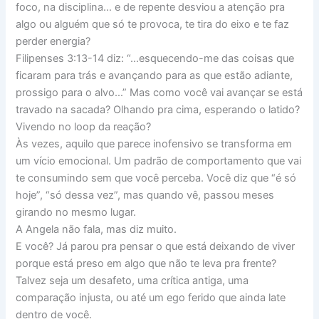
foco, na disciplina… e de repente desviou a atenção pra
algo ou alguém que só te provoca, te tira do eixo e te faz
perder energia?
Filipenses 3:13-14 diz: “…esquecendo-me das coisas que
ficaram para trás e avançando para as que estão adiante,
prossigo para o alvo…” Mas como você vai avançar se está
travado na sacada? Olhando pra cima, esperando o latido?
Vivendo no loop da reação?
Às vezes, aquilo que parece inofensivo se transforma em
um vício emocional. Um padrão de comportamento que vai
te consumindo sem que você perceba. Você diz que “é só
hoje”, “só dessa vez”, mas quando vê, passou meses
girando no mesmo lugar.
A Angela não fala, mas diz muito.
E você? Já parou pra pensar o que está deixando de viver
porque está preso em algo que não te leva pra frente?
Talvez seja um desafeto, uma crítica antiga, uma
comparação injusta, ou até um ego ferido que ainda late
dentro de você.