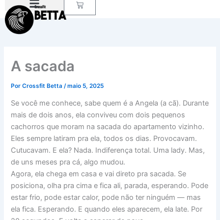
Carrinho
Ir
para
o
conteúdo
A sacada
Por
Crossfit Betta
/
maio 5, 2025
Se você me conhece, sabe quem é a Angela (a cã). Durante
mais de dois anos, ela conviveu com dois pequenos
cachorros que moram na sacada do apartamento vizinho.
Eles sempre latiram pra ela, todos os dias. Provocavam.
Cutucavam. E ela? Nada. Indiferença total. Uma lady. Mas,
de uns meses pra cá, algo mudou.
Agora, ela chega em casa e vai direto pra sacada. Se
posiciona, olha pra cima e fica ali, parada, esperando. Pode
estar frio, pode estar calor, pode não ter ninguém — mas
ela fica. Esperando. E quando eles aparecem, ela late. Por