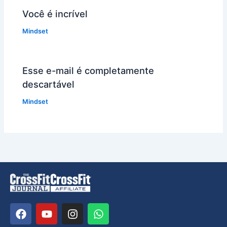
Você é incrível
Mindset
Esse e-mail é completamente
descartável
Mindset
F
Y
I
W
a
o
n
h