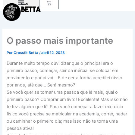
Carrinho
Ir
para
o
conteúdo
O passo mais importante
Por
Crossfit Betta
/
abril 12, 2023
Durante muito tempo ouvi dizer que o principal era o
primeiro passo, começar, sair da inércia, se colocar em
movimento e por aí vai… E de certa forma acreditei nisso
por anos, até que… Será mesmo?
Se você quer se tornar uma pessoa que lê mais, qual o
primeiro passo? Comprar um livro! Excelente! Mas isso não
te fez alguém que lê! Para você começar a fazer exercício
físico você precisa se matricular na academia, correr, nadar
ou caminhar o primeiro dia; mas isso não te torna uma
pessoa ativa!