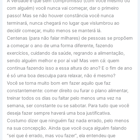
A verdade é que sem compromisso (com você mesmo ou
com alguém) você nunca vai começar, dar o primeiro
passo! Mas se não houver constância você nunca
terminará, nunca chegará no lugar que vislumbrou ao
decidir começar, muito menos se manterá lá.
Centenas (para não falar milhares) de pessoas se propõem
a começar o ano de uma forma diferente, fazendo
exercícios, cuidando da saúde, regrando a alimentação,
sendo alguém melhor e por aí vai! Mas vem cá: quem
continua fazendo isso a essa altura do ano? E o fim de ano
é só uma boa desculpa para relaxar, não é mesmo?
Você se torna muito bom em fazer aquilo que faz
constantemente: comer direito ou furar o plano alimentar,
treinar todos os dias ou faltar pelo menos uma vez na
semana, ser constante ou se sabotar. Para tudo que você
deseja fazer sempre haverá uma boa justificativa.
Costumo dizer que ninguém faz nada errado, pelo menos
na sua concepção. Ainda que você ouça alguém falando
“sei que é errado, mas vou fazer”, ela entendeu que