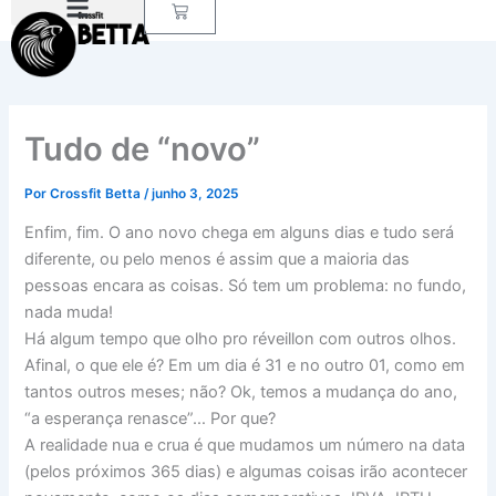
Carrinho
Ir
para
o
conteúdo
Tudo de “novo”
Por
Crossfit Betta
/
junho 3, 2025
Enfim, fim. O ano novo chega em alguns dias e tudo será
diferente, ou pelo menos é assim que a maioria das
pessoas encara as coisas. Só tem um problema: no fundo,
nada muda!
Há algum tempo que olho pro réveillon com outros olhos.
Afinal, o que ele é? Em um dia é 31 e no outro 01, como em
tantos outros meses; não? Ok, temos a mudança do ano,
“a esperança renasce”… Por que?
A realidade nua e crua é que mudamos um número na data
(pelos próximos 365 dias) e algumas coisas irão acontecer