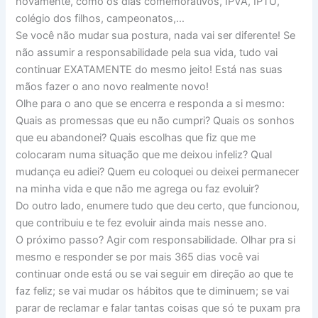
novamente, como os dias comemorativos, IPVA, IPTU,
colégio dos filhos, campeonatos,…
Se você não mudar sua postura, nada vai ser diferente! Se
não assumir a responsabilidade pela sua vida, tudo vai
continuar EXATAMENTE do mesmo jeito! Está nas suas
mãos fazer o ano novo realmente novo!
Olhe para o ano que se encerra e responda a si mesmo:
Quais as promessas que eu não cumpri? Quais os sonhos
que eu abandonei? Quais escolhas que fiz que me
colocaram numa situação que me deixou infeliz? Qual
mudança eu adiei? Quem eu coloquei ou deixei permanecer
na minha vida e que não me agrega ou faz evoluir?
Do outro lado, enumere tudo que deu certo, que funcionou,
que contribuiu e te fez evoluir ainda mais nesse ano.
O próximo passo? Agir com responsabilidade. Olhar pra si
mesmo e responder se por mais 365 dias você vai
continuar onde está ou se vai seguir em direção ao que te
faz feliz; se vai mudar os hábitos que te diminuem; se vai
parar de reclamar e falar tantas coisas que só te puxam pra