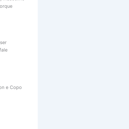
porque
ser
fale
ton e Copo