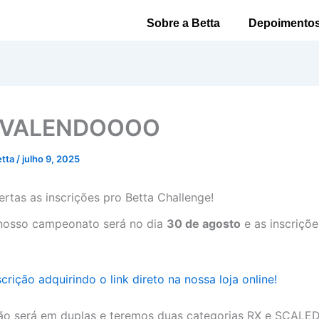
Sobre a Betta
Depoimento
 VALENDOOOO
etta
/
julho 9, 2025
ertas as inscrições pro Betta Challenge!
 nosso campeonato será no dia
30 de agosto
e as inscriçõe
crição adquirindo o link direto na nossa loja online!
o será em duplas e teremos duas categorias RX e SCALED