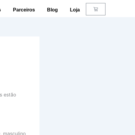
Carrinho
s
Parceiros
Blog
Loja
s estão
, masculino