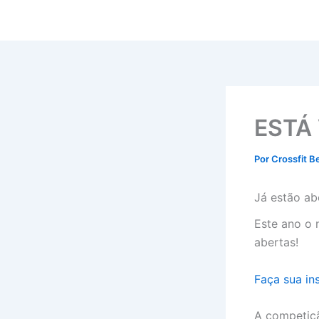
Ir
para
o
conteúdo
ESTÁ
Por
Crossfit B
Já estão ab
Este ano o
abertas!
Faça sua ins
A competiçã