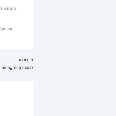
to para o
lcançar
NEXT
o emagrece mais?