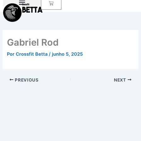
Carrinho
Ir
para
o
conteúdo
Gabriel Rod
Por
Crossfit Betta
/
junho 5, 2025
PREVIOUS
NEXT