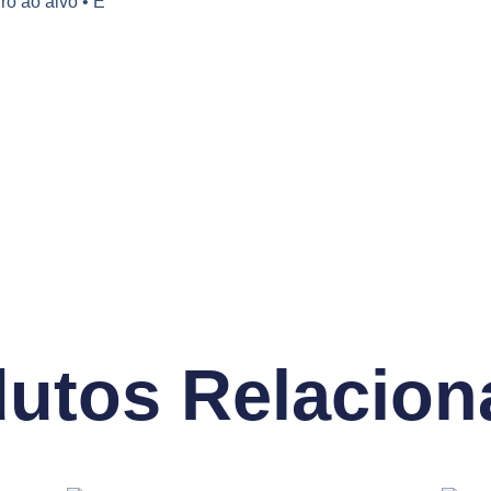
ro ao alvo • E
utos Relacio