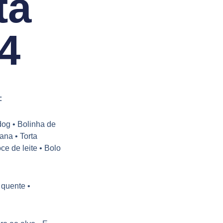
ta
 4
:
dog • Bolinha de
ana • Torta
e de leite • Bolo
 quente •