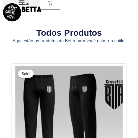
Carrinho
Ir
para
o
conteúdo
Todos Produtos
Aqui estão os produtos da Betta para você estar no estilo.
O
O
Este
preço
preço
Sale!
produto
original
atual
tem
era:
é:
várias
R$ 172,00.
R$ 157,00.
variantes.
As
opções
podem
ser
escolhidas