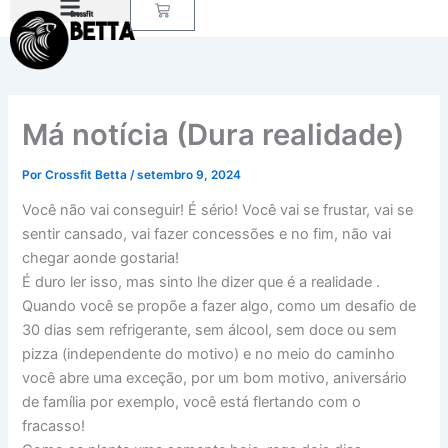
Carrinho
Ir
para
o
conteúdo
Má notícia (Dura realidade)
Por
Crossfit Betta
/
setembro 9, 2024
Você não vai conseguir! É sério! Você vai se frustar, vai se
sentir cansado, vai fazer concessões e no fim, não vai
chegar aonde gostaria!
É duro ler isso, mas sinto lhe dizer que é a realidade .
Quando você se propõe a fazer algo, como um desafio de
30 dias sem refrigerante, sem álcool, sem doce ou sem
pizza (independente do motivo) e no meio do caminho
você abre uma exceção, por um bom motivo, aniversário
de família por exemplo, você está flertando com o
fracasso!