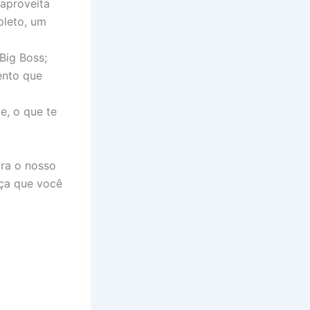
 aproveita
pleto, um
Big Boss;
ento que
e, o que te
ra o nosso
ça que você