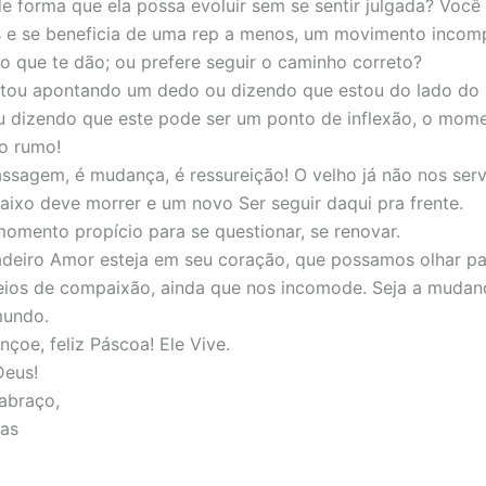
e forma que ela possa evoluir sem se sentir julgada? Você
 e se beneficia de uma rep a menos, um movimento incom
co que te dão; ou prefere seguir o caminho correto?
stou apontando um dedo ou dizendo que estou do lado do 
 dizendo que este pode ser um ponto de inflexão, o mom
o rumo!
ssagem, é mudança, é ressureição! O velho já não nos serv
aixo deve morrer e um novo Ser seguir daqui pra frente.
omento propício para se questionar, se renovar.
deiro Amor esteja em seu coração, que possamos olhar pa
eios de compaixão, ainda que nos incomode. Seja a mudan
mundo.
çoe, feliz Páscoa! Ele Vive.
Deus!
abraço,
ias