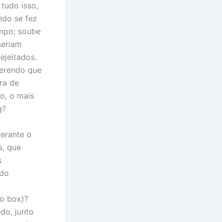
tudo isso,
ndo se fez
empo; soube
seriam
ejeitados.
uerendo que
ra de
o, o mais
g?
erante o
s, que
s
ndo
o box)?
do, junto