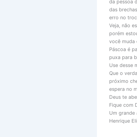
da pessoa d
das brechas
erro no tro
Veja, não e
porém estou
você muda 
Páscoa é pa
puxa para b
Use desse m
Que o verda
próximo ch
espera no 
Deus te aben
Fique com 
Um grande 
Henrique El