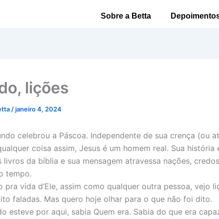
Sobre a Betta
Depoimento
do, lições
etta
/
janeiro 4, 2024
do celebrou a Páscoa. Independente de sua crença (ou at
 qualquer coisa assim, Jesus é um homem real. Sua história 
 livros da bíblia e sua mensagem atravessa nações, credos
o tempo.
 pra vida d’Ele, assim como qualquer outra pessoa, vejo li
ito faladas. Mas quero hoje olhar para o que não foi dito.
o esteve por aqui, sabia Quem era. Sabia do que era capa