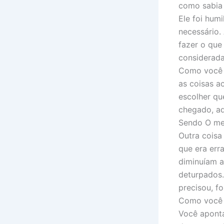
como sabia 
Ele foi hum
necessário.
fazer o que
considerada
Como você e
as coisas a
escolher qu
chegado, aq
Sendo O mel
Outra cois
que era err
diminuíam a
deturpados.
precisou, fo
Como você s
Você aponta