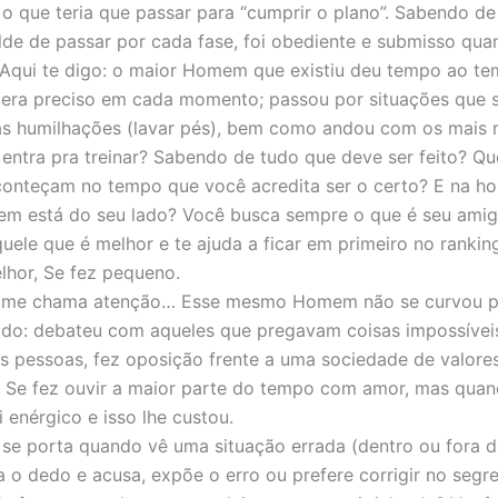
o que teria que passar para “cumprir o plano”. Sabendo de 
ilde de passar por cada fase, foi obediente e submisso qua
 Aqui te digo: o maior Homem que existiu deu tempo ao t
 era preciso em cada momento; passou por situações que 
s humilhações (lavar pés), bem como andou com os mais r
ntra pra treinar? Sabendo de tudo que deve ser feito? Q
conteçam no tempo que você acredita ser o certo? E na ho
em está do seu lado? Você busca sempre o que é seu amig
uele que é melhor e te ajuda a ficar em primeiro no rankin
hor, Se fez pequeno.
a me chama atenção… Esse mesmo Homem não se curvou p
ado: debateu com aqueles que pregavam coisas impossívei
s pessoas, fez oposição frente a uma sociedade de valore
 Se fez ouvir a maior parte do tempo com amor, mas qua
i enérgico e isso lhe custou.
e porta quando vê uma situação errada (dentro ou fora d
 o dedo e acusa, expõe o erro ou prefere corrigir no segre