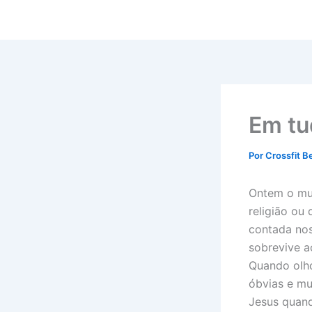
Ir
para
o
conteúdo
Em tu
Por
Crossfit B
Ontem o mun
religião ou
contada nos
sobrevive a
Quando olho
óbvias e mu
Jesus quand