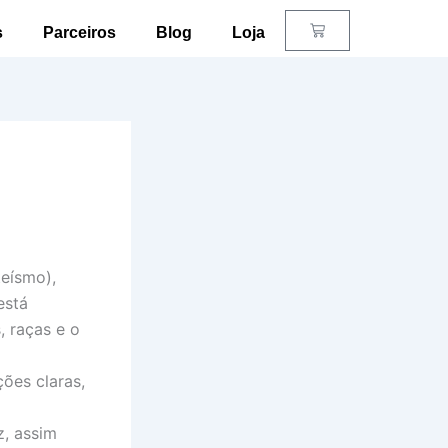
Carrinho
s
Parceiros
Blog
Loja
eísmo),
está
, raças e o
ções claras,
z, assim