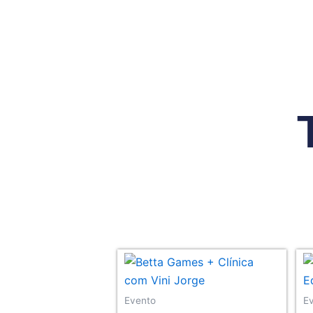
Ir
para
o
conteúdo
Evento
E