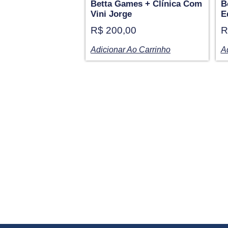
Betta Games + Clínica Com
B
Vini Jorge
E
R$
200,00
R
Adicionar Ao Carrinho
A