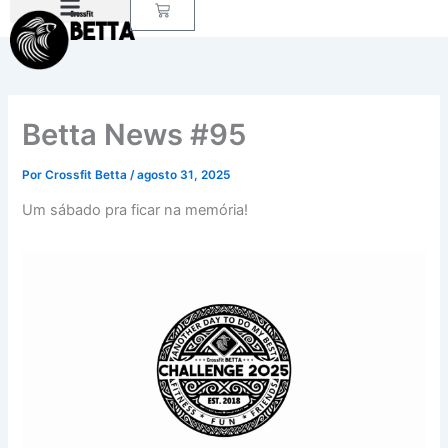
Carrinho
Ir
para
o
conteúdo
Betta News #95
Por
Crossfit Betta
/
agosto 31, 2025
Um sábado pra ficar na memória!