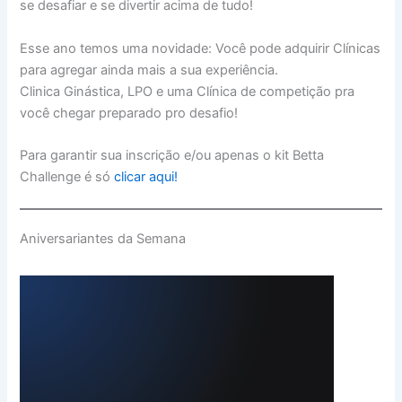
se desafiar e se divertir acima de tudo!
Esse ano temos uma novidade: Você pode adquirir Clínicas
para agregar ainda mais a sua experiência.
Clinica Ginástica, LPO e uma Clínica de competição pra
você chegar preparado pro desafio!
Para garantir sua inscrição e/ou apenas o kit Betta
Challenge é só
clicar aqui!
Aniversariantes da Semana