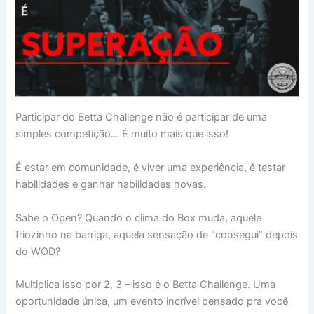
Participar do Betta Challenge não é participar de uma
simples competição… É muito mais que isso!
É estar em comunidade, é viver uma experiência, é testar
habilidades e ganhar habilidades novas.
Sabe o Open? Quando o clima do Box muda, aquele
friozinho na barriga, aquela sensação de “consegui” depois
do WOD?
Multiplica isso por 2, 3 – isso é o Betta Challenge. Uma
oportunidade única, um evento incrível pensado pra você