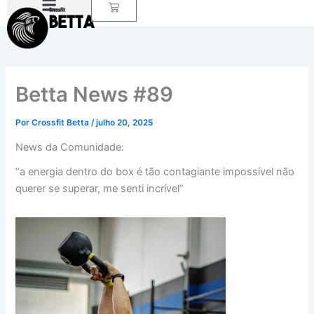
Carrinho
Ir
para
o
conteúdo
Betta News #89
Por
Crossfit Betta
/
julho 20, 2025
News da Comunidade:
“a energia dentro do box é tão contagiante impossível não
querer se superar, me senti incrível”