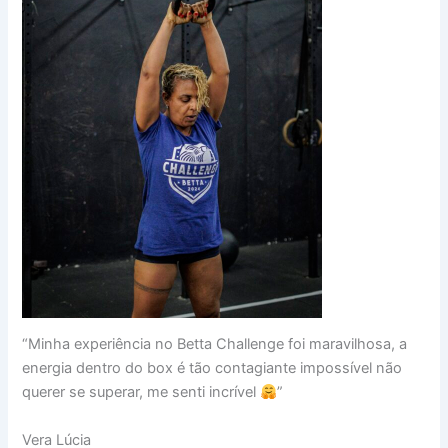
“Minha experiência no Betta Challenge foi maravilhosa, a
energia dentro do box é tão contagiante impossível não
querer se superar, me senti incrível
”
Vera Lúcia